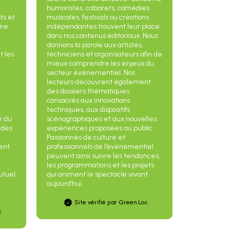
humoristes, cabarets, comédies
ts et
musicales, festivals ou créations
une
indépendantes trouvent leur place
dans nos contenus éditoriaux. Nous
donnons la parole aux artistes,
t les
techniciens et organisateurs afin de
mieux comprendre les enjeux du
secteur événementiel. Nos
lecteurs découvrent également
l
des dossiers thématiques
consacrés aux innovations
techniques, aux dispositifs
r du
scénographiques et aux nouvelles
 des
expériences proposées au public.
Passionnés de culture et
ient
professionnels de l’événementiel
peuvent ainsi suivre les tendances,
les programmations et les projets
utuel
qui animent le spectacle vivant
aujourd’hui.
Site vérifié par Green Loc
c