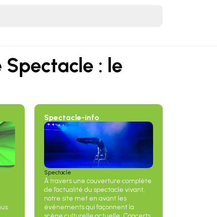
 Spectacle : le
Spectacle-info
Spectacle
À travers une couverture complète
de l’actualité du spectacle vivant,
notre site met en avant les
nus
événements qui façonnent la
scène culturelle actuelle. Concerts,