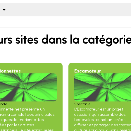
rs sites dans la catégorie
ionnettes
Escamoteur
tacle
Spectacle
onnette.net présente un
L’Escamoteur est un projet
rama complet des principales
associatif qui rassemble des
niques de marionnettes
bénévoles souhaitant créer,
sées par les artistes
diffuser et partager des conte
ssionnels. Le site explique les
culturels originaux. Son univers