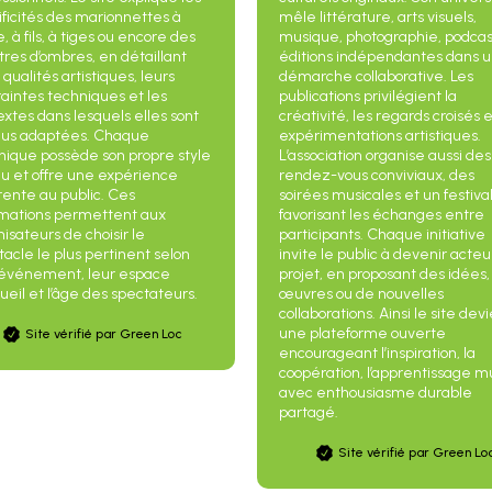
ificités des marionnettes à
mêle littérature, arts visuels,
, à fils, à tiges ou encore des
musique, photographie, podcas
tres d’ombres, en détaillant
éditions indépendantes dans 
 qualités artistiques, leurs
démarche collaborative. Les
raintes techniques et les
publications privilégient la
extes dans lesquels elles sont
créativité, les regards croisés e
plus adaptées. Chaque
expérimentations artistiques.
nique possède son propre style
L’association organise aussi des
eu et offre une expérience
rendez-vous conviviaux, des
rente au public. Ces
soirées musicales et un festiva
rmations permettent aux
favorisant les échanges entre
isateurs de choisir le
participants. Chaque initiative
acle le plus pertinent selon
invite le public à devenir acteu
 événement, leur espace
projet, en proposant des idées,
ueil et l’âge des spectateurs.
œuvres ou de nouvelles
collaborations. Ainsi le site dev
une plateforme ouverte
Site vérifié par Green Loc
encourageant l’inspiration, la
coopération, l’apprentissage m
avec enthousiasme durable
partagé.
Site vérifié par Green Lo