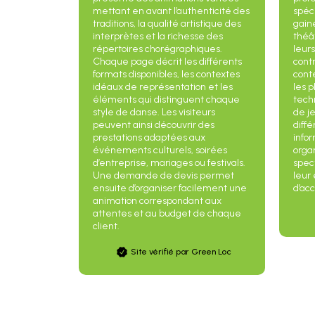
mettant en avant l’authenticité des
spéc
traditions, la qualité artistique des
gaine
interprètes et la richesse des
théâ
répertoires chorégraphiques.
leurs
Chaque page décrit les différents
cont
formats disponibles, les contextes
cont
idéaux de représentation et les
les 
éléments qui distinguent chaque
tech
style de danse. Les visiteurs
de j
peuvent ainsi découvrir des
diffé
prestations adaptées aux
info
événements culturels, soirées
organ
d’entreprise, mariages ou festivals.
spect
Une demande de devis permet
leur
ensuite d’organiser facilement une
d’acc
animation correspondant aux
attentes et au budget de chaque
client.
Site vérifié par Green Loc