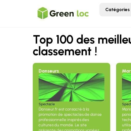
Catégories
Top 100 des meilleu
classement !
Danseurs
Mar
Spectacle
Spec
Danseur.fr est consacré à la
Mari
promotion de spectacles de danse
pano
professionnelle inspirés des
tech
cultures du monde. Le site
utili
présente des animations variées
profe